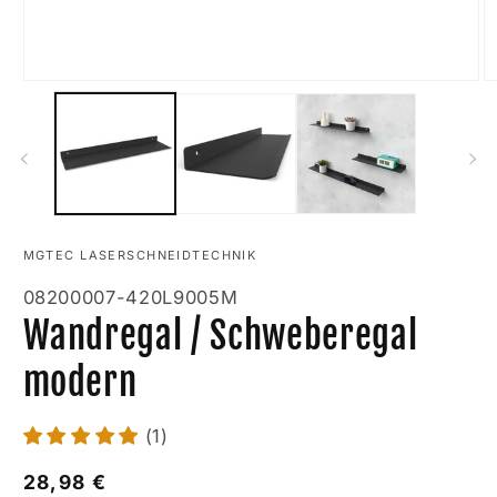
Medien
M
1
2
in
in
Modal
M
öffnen
öf
MGTEC LASERSCHNEIDTECHNIK
Artikelnummer:
08200007-420L9005M
Wandregal / Schweberegal
modern
(1)
Normaler
28,98 €