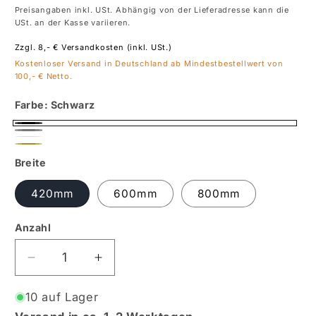
Preis
Preisangaben inkl. USt. Abhängig von der Lieferadresse kann die
USt. an der Kasse variieren.
Zzgl. 8,- € Versandkosten (inkl. USt.)
Kostenloser Versand in Deutschland ab Mindestbestellwert von
100,- € Netto.
Farbe:
Schwarz
Schwarz
Grau
Weiß
Gold
Breite
420mm
600mm
800mm
Anzahl
Verringere
Erhöhe
die
die
Menge
Menge
10 auf Lager
für
für