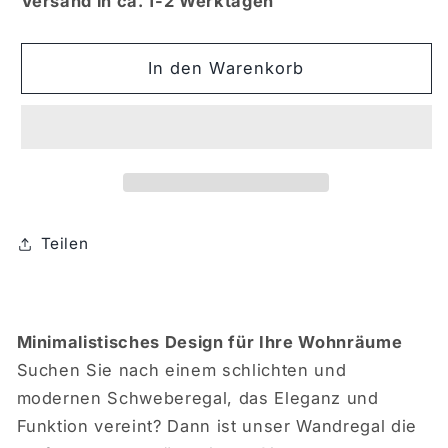
Versand in ca. 1-2 Werktagen
Wandregal
Wandregal
/
/
Schweberegal
Schweberegal
In den Warenkorb
modern
modern
Teilen
Minimalistisches Design für Ihre Wohnräume
Suchen Sie nach einem schlichten und
modernen Schweberegal, das Eleganz und
Funktion vereint? Dann ist unser Wandregal die